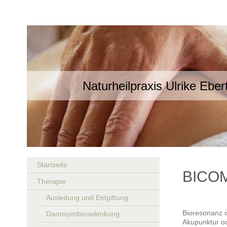
Naturheilpraxis Ulrike Eber
Startseite
BICOM
Therapie
Ausleitung und Entgiftung
Bioresonanz i
Darmsymbioselenkung
Akupunktur o