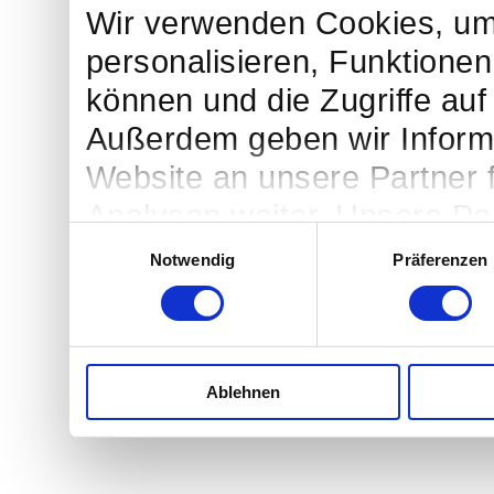
Wir verwenden Cookies, um
personalisieren, Funktionen
können und die Zugriffe auf
Außerdem geben wir Inform
Website an unsere Partner 
Analysen weiter. Unsere Par
Einwilligungsauswahl
möglicherweise mit weitere
Notwendig
Präferenzen
bereitgestellt haben oder d
Dienste gesammelt haben.
Ablehnen