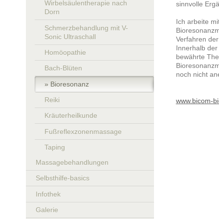
Wirbelsäulentherapie nach
sinnvolle Erg
Dorn
Ich arbeite m
Schmerzbehandlung mit V-
Bioresonanzm
Sonic Ultraschall
Verfahren der
Innerhalb der
Homöopathie
bewährte Ther
Bioresonanzm
Bach-Blüten
noch nicht an
Bioresonanz
Reiki
www.bicom-bi
Kräuterheilkunde
Fußreflexzonenmassage
Taping
Massagebehandlungen
Selbsthilfe-basics
Infothek
Galerie