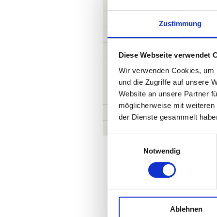
Infothek
Galerie
Zustimmung
Aktuelles
Anfahrt
Diese Webseite verwendet 
Anfahrt
Wir verwenden Cookies, um I
Sprechzeiten
und die Zugriffe auf unsere 
Website an unsere Partner fü
Praxis
möglicherweise mit weiteren
Impressum & Datenschutz
der Dienste gesammelt habe
Engagement
Einwilligungsauswahl
Notwendig
Naturheilpraxis
Ulrike Ebert
Ablehnen
-Heilpraktikerin-