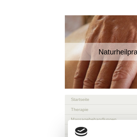
Naturheilpra
Startseite
Therapie
Massagebehandlungen
Selbsthilfe-basics